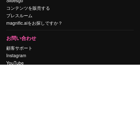
Slidesgo
コンテンツを販売する
プレスルーム
magnific.aiをお探しですか？
お問い合わせ
顧客サポート
Instagram
YouTube
LinkedIn
TikTok
Discord
X
Reddit
Copyright © 2010-
2026
Freepik Company S.L.U.
無断複写・転載を禁じま
す
.