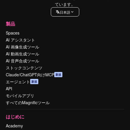
ています。
日本語
製品
Spaces
AI アシスタント
AI 画像生成ツール
AI 動画生成ツール
AI 音声合成ツール
ストックコンテンツ
Claude/ChatGPT向けMCP
新規
エージェント
新規
API
モバイルアプリ
すべてのMagnificツール
はじめに
Academy