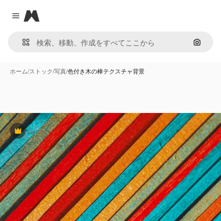
Magnific
Close menu
画像で
ホーム
/
ストック
/
写真
/
色付き木の棒テクスチャ背景
Premium