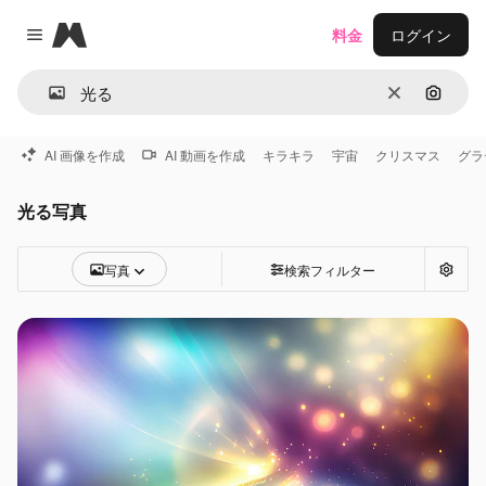
Magnific
料金
ログイン
Close menu
消去
画像で
AI 画像を作成
AI 動画を作成
キラキラ
宇宙
クリスマス
グラ
光る写真
写真
検索フィルター