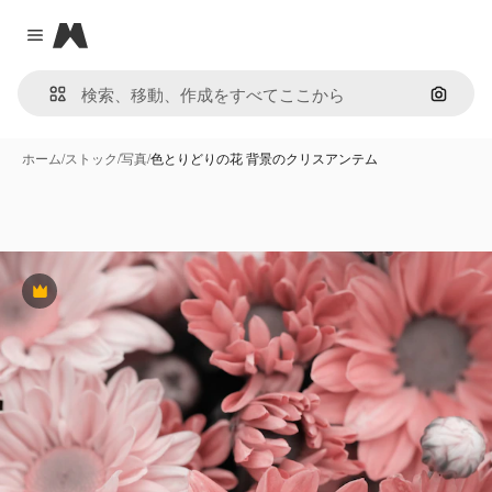
Magnific
Close menu
画像で
ホーム
/
ストック
/
写真
/
色とりどりの花 背景のクリスアンテム
Premium