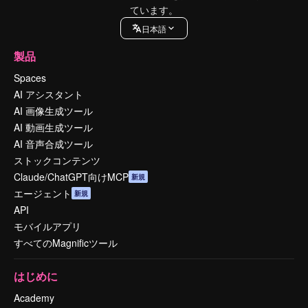
ています。
日本語
製品
Spaces
AI アシスタント
AI 画像生成ツール
AI 動画生成ツール
AI 音声合成ツール
ストックコンテンツ
Claude/ChatGPT向けMCP
新規
エージェント
新規
API
モバイルアプリ
すべてのMagnificツール
はじめに
Academy