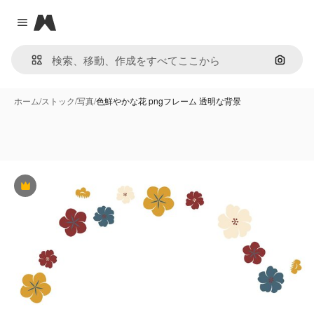
Magnific
Close menu
画像で
ホーム
/
ストック
/
写真
/
色鮮やかな花 pngフレーム 透明な背景
Premium