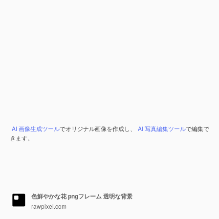
AI 画像生成ツール
でオリジナル画像を作成し、
AI 写真編集ツール
で編集で
きます。
色鮮やかな花 pngフレーム 透明な背景
rawpixel.com