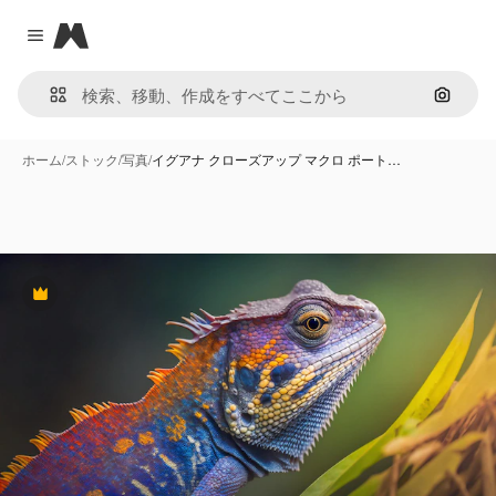
Magnific
Close menu
画像で
ホーム
/
ストック
/
写真
/
イグアナ クローズアップ マクロ ポート…
Premium