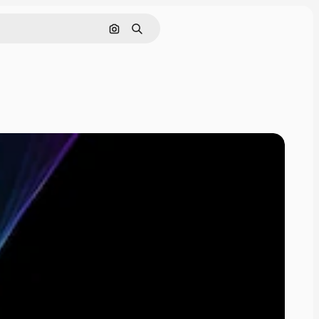
画像で検索
検索