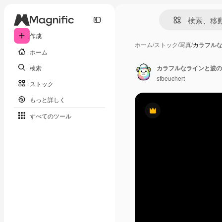
作成
ホーム
/
ストック
/
写真
/
カラフル
ホーム
検索
カラフルなラインと波の
stbeuchert
ストック
もっと詳しく
Premium
すべてのツール