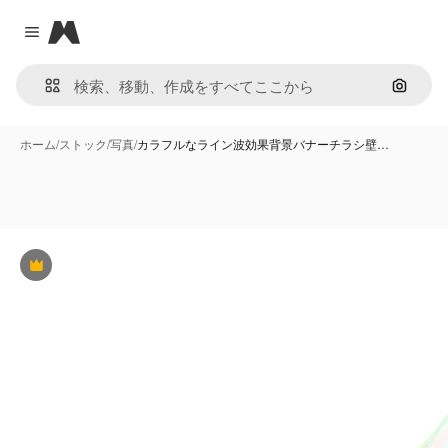
Magnific
Close menu
画像で
ホーム
/
ストック
/
写真
/
カラフルなライン波効果背景バナーチラシ壁…
Premium