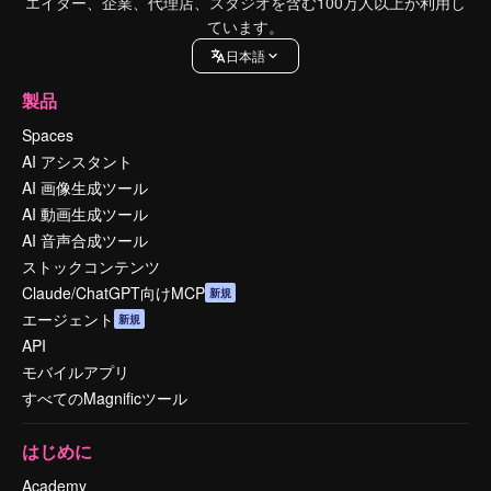
エイター、企業、代理店、スタジオを含む100万人以上が利用し
ています。
日本語
製品
Spaces
AI アシスタント
AI 画像生成ツール
AI 動画生成ツール
AI 音声合成ツール
ストックコンテンツ
Claude/ChatGPT向けMCP
新規
エージェント
新規
API
モバイルアプリ
すべてのMagnificツール
はじめに
Academy