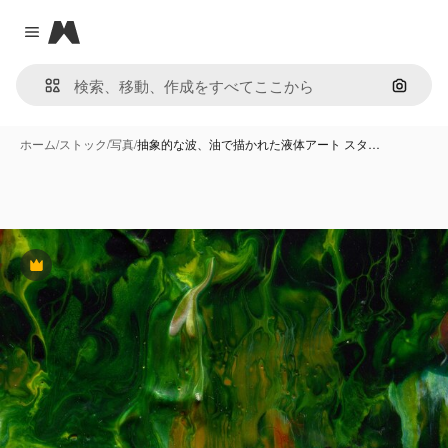
Magnific
Close menu
画像で
ホーム
/
ストック
/
写真
/
抽象的な波、油で描かれた液体アート スタ…
Premium