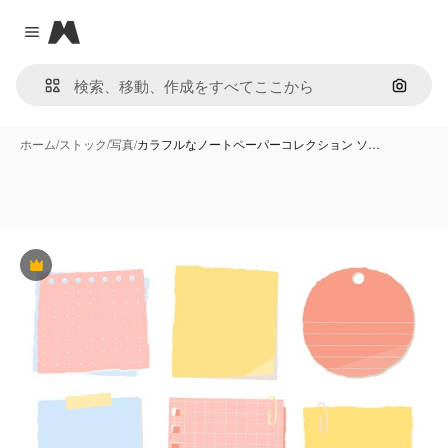
Magnific
Close menu
画像で
ホーム
/
ストック
/
写真
/
カラフルなノートペーパーコレクション ソ…
Premium