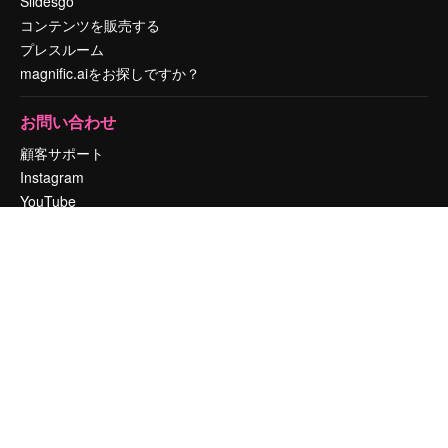
Slidesgo
コンテンツを販売する
プレスルーム
magnific.aiをお探しですか？
お問い合わせ
顧客サポート
Instagram
YouTube
LinkedIn
TikTok
Discord
X
Reddit
Copyright © 2010-
2026
Freepik Company S.L.U.
無断複写・転載を禁じま
す
.