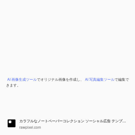
AI 画像生成ツール
でオリジナル画像を作成し、
AI 写真編集ツール
で編集で
きます。
カラフルなノートペーパーコレクション ソーシャル広告 テンプレート 透明 png
rawpixel.com