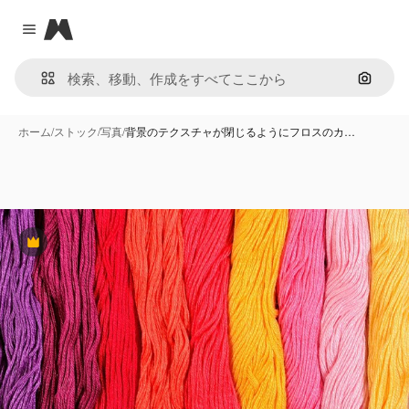
Magnific
Close menu
画像で
ホーム
/
ストック
/
写真
/
背景のテクスチャが閉じるようにフロスのカ…
Premium