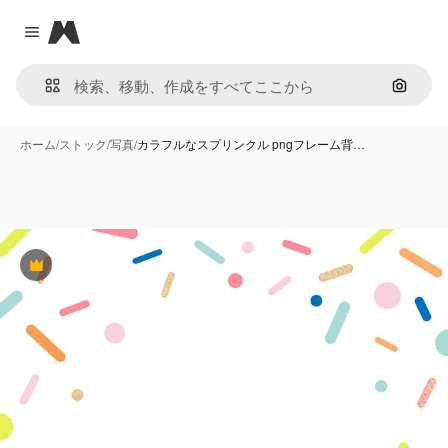
Magnific
Close menu
画像で
ホーム
/
ストック
/
写真
/
カラフルなスプリンクル pngフレーム背…
Premium