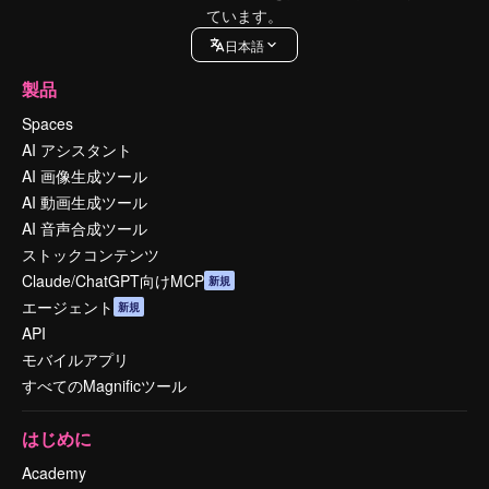
ています。
日本語
製品
Spaces
AI アシスタント
AI 画像生成ツール
AI 動画生成ツール
AI 音声合成ツール
ストックコンテンツ
Claude/ChatGPT向けMCP
新規
エージェント
新規
API
モバイルアプリ
すべてのMagnificツール
はじめに
Academy