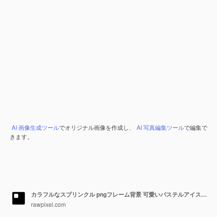
AI 画像生成ツール
でオリジナル画像を作成し、
AI 写真編集ツール
で編集で
きます。
カラフルなスプリンクル pngフレーム背景 可愛いパステルアイスクリームデザイン
rawpixel.com