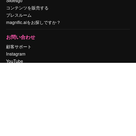
Slidesgo
コンテンツを販売する
プレスルーム
magnific.aiをお探しですか？
お問い合わせ
顧客サポート
Instagram
YouTube
LinkedIn
TikTok
Discord
X
Reddit
Copyright © 2010-
2026
Freepik Company S.L.U.
無断複写・転載を禁じま
す
.