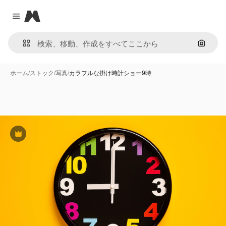
Magnific
Close menu
画像で
ホーム
/
ストック
/
写真
/
カラフルな掛け時計ショー9時
Premium