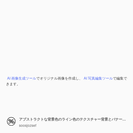
AI 画像生成ツール
でオリジナル画像を作成し、
AI 写真編集ツール
で編集で
きます。
アブストラクトな背景色のライン色のテクスチャー背景とバナー多色のグラデーションパターンとテクスチャー付きの壁紙
soosjozsef