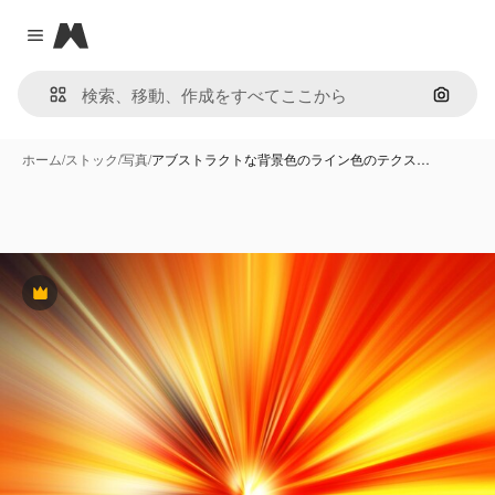
Magnific
Close menu
画像で
ホーム
/
ストック
/
写真
/
アブストラクトな背景色のライン色のテクス…
Premium