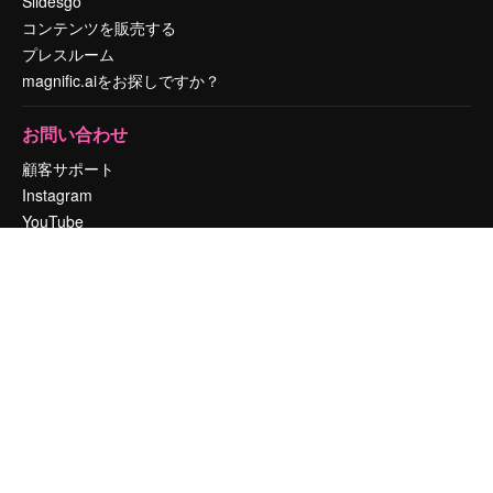
Slidesgo
コンテンツを販売する
プレスルーム
magnific.aiをお探しですか？
お問い合わせ
顧客サポート
Instagram
YouTube
LinkedIn
TikTok
Discord
X
Reddit
Copyright © 2010-
2026
Freepik Company S.L.U.
無断複写・転載を禁じま
す
.