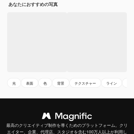
あなたにおすすめの写真
光
表面
色
背景
テクスチャー
ライン
現
最高のクリエイティブ制作を導くためのプラットフォーム。クリ
エイター、企業、代理店、スタジオを含む100万人以上が利用し