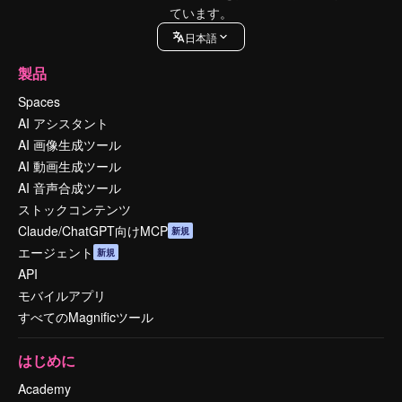
ています。
日本語
製品
Spaces
AI アシスタント
AI 画像生成ツール
AI 動画生成ツール
AI 音声合成ツール
ストックコンテンツ
Claude/ChatGPT向けMCP
新規
エージェント
新規
API
モバイルアプリ
すべてのMagnificツール
はじめに
Academy