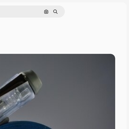
画像で検索
検索