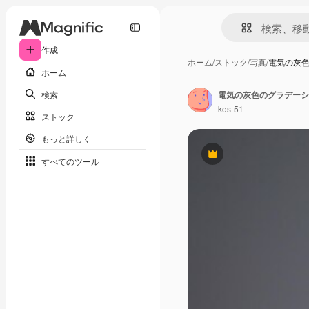
作成
ホーム
/
ストック
/
写真
/
電気の灰
ホーム
検索
kos-51
ストック
もっと詳しく
Premium
すべてのツール