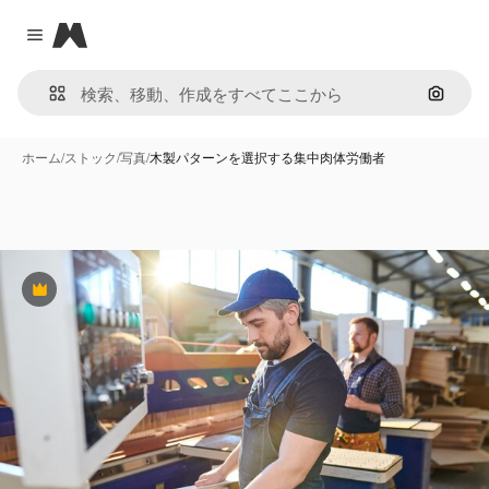
Magnific
Close menu
画像で
ホーム
/
ストック
/
写真
/
木製パターンを選択する集中肉体労働者
Premium