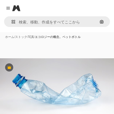
Magnific
Close menu
画像で
ホーム
/
ストック
/
写真
/
エコロジーの概念。ペットボトル
Premium