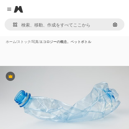
Magnific
Close menu
画像で
ホーム
/
ストック
/
写真
/
エコロジーの概念。ペットボトル
Premium