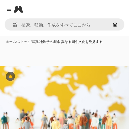
Magnific
Close menu
画像で
ホーム
/
ストック
/
写真
/
地理学の概念 異なる国や文化を発見する
Premium