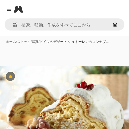
Magnific
Close menu
画像で
ホーム
/
ストック
/
写真
/
ドイツのデザート シュトーレンのコンセプ…
Premium