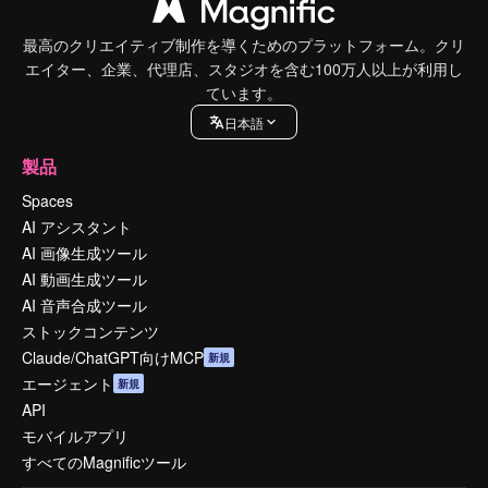
最高のクリエイティブ制作を導くためのプラットフォーム。クリ
エイター、企業、代理店、スタジオを含む100万人以上が利用し
ています。
日本語
製品
Spaces
AI アシスタント
AI 画像生成ツール
AI 動画生成ツール
AI 音声合成ツール
ストックコンテンツ
Claude/ChatGPT向けMCP
新規
エージェント
新規
API
モバイルアプリ
すべてのMagnificツール