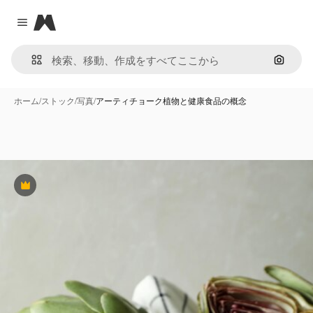
Magnific
Close menu
画像で
ホーム
/
ストック
/
写真
/
アーティチョーク植物と健康食品の概念
Premium