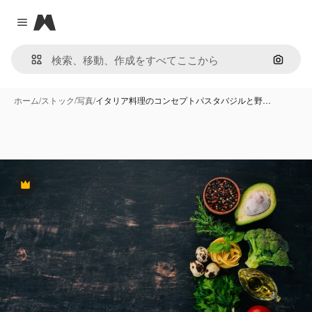
Magnific
Close menu
画像で
ホーム
/
ストック
/
写真
/
イタリア料理のコンセプトパスタバジルと野…
Premium