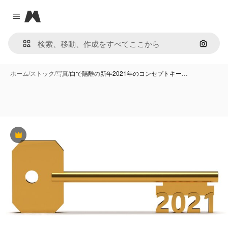
Magnific
Close menu
画像で
ホーム
/
ストック
/
写真
/
白で隔離の新年2021年のコンセプトキー…
Premium