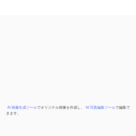
AI 画像生成ツール
でオリジナル画像を作成し、
AI 写真編集ツール
で編集で
きます。