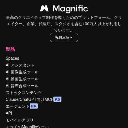
最高のクリエイティブ制作を導くためのプラットフォーム。クリ
エイター、企業、代理店、スタジオを含む100万人以上が利用し
ています。
日本語
製品
Spaces
AI アシスタント
AI 画像生成ツール
AI 動画生成ツール
AI 音声合成ツール
ストックコンテンツ
Claude/ChatGPT向けMCP
新規
エージェント
新規
API
モバイルアプリ
すべてのMagnificツール