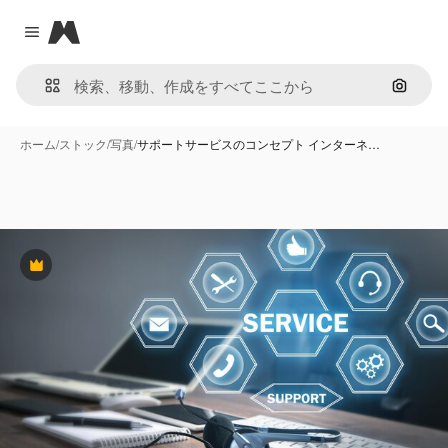
Magnific
Close menu
画像で
ホーム
/
ストック
/
写真
/
サポートサービスのコンセプト インターネ…
Premium