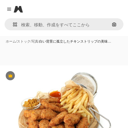
Magnific
Close menu
画像で
ホーム
/
ストック
/
写真
/
白い背景に孤立したチキンストリップの美味…
Premium