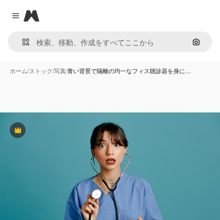
Magnific
Close menu
画像で
ホーム
/
ストック
/
写真
/
青い背景で隔離の均一なフィス聴診器を身に…
Premium