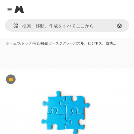
Magnific
Close menu
画像で
ホーム
/
ストック
/
写真
/
接続ピースジグソーパズル、ビジネス、成功…
Premium