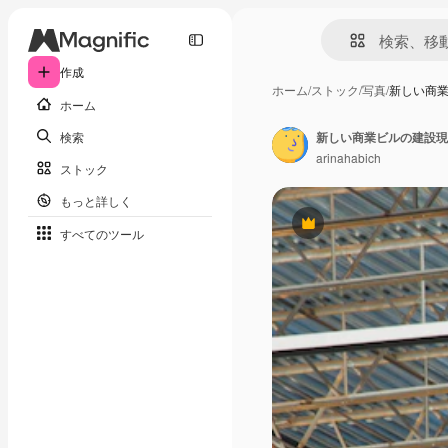
作成
ホーム
/
ストック
/
写真
/
新しい商
ホーム
検索
新しい商業ビルの建設現
arinahabich
ストック
もっと詳しく
Premium
すべてのツール