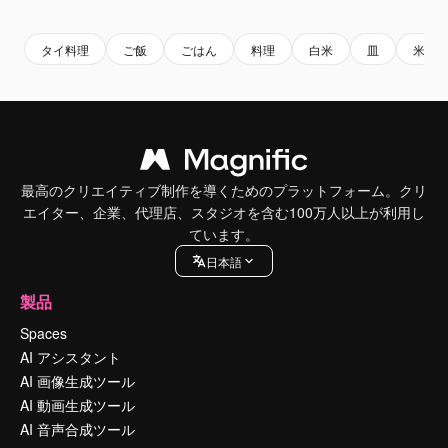
Premium
Premium
AIによって生成されました。
Premium
Premium
タイ料理
ご飯
ごはん
料理
白米
皿
米粒
最高のクリエイティブ制作を導くためのプラットフォーム。クリ
エイター、企業、代理店、スタジオを含む100万人以上が利用し
ています。
日本語
製品
Spaces
AI アシスタント
AI 画像生成ツール
AI 動画生成ツール
AI 音声合成ツール