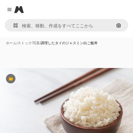
Magnific
Close menu
画像で
ホーム
/
ストック
/
写真
/
調理したタイのジャスミン白ご飯丼
Premium