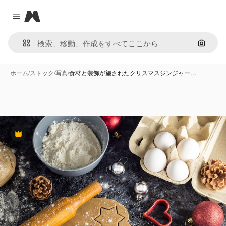
Magnific
Close menu
画像で
ホーム
/
ストック
/
写真
/
食材と装飾が施されたクリスマスジンジャー…
Premium