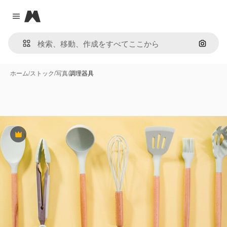
Magnific
Close menu
画像で
ホーム
/
ストック
/
写真
/
調理器具
Premium