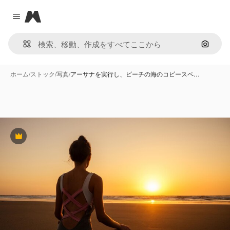
Magnific
Close menu
画像で
ホーム
/
ストック
/
写真
/
アーサナを実行し、ビーチの海のコピースペ…
Premium