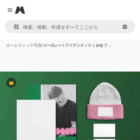
Magnific
Close menu
画像で
ホーム
/
ストック
/
写真
/
コーポレートアイデンティティ png フ…
Premium