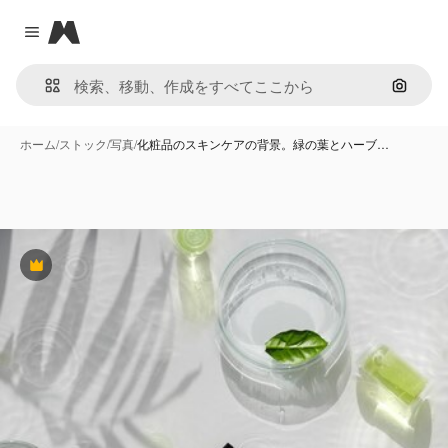
Magnific
Close menu
画像で
ホーム
/
ストック
/
写真
/
化粧品のスキンケアの背景。緑の葉とハーブ…
Premium