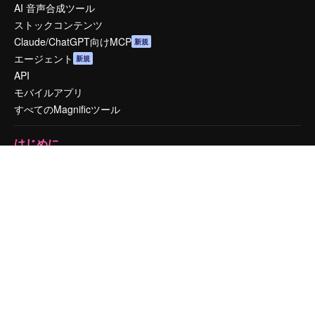
AI 音声合成ツール
ストックコンテンツ
Claude/ChatGPT向けMCP
新規
エージェント
新規
API
モバイルアプリ
すべてのMagnificツール
はじめに
Academy
ドキュメント
サポート
利用規約
プライバシーポリシー
オリジナル
新規
クッキーポリシー
トラストセンター
アフィリエイト