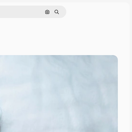
画像で検索
検索