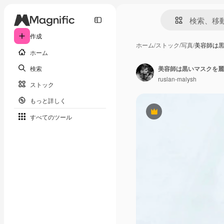
作成
ホーム
/
ストック
/
写真
/
美容師は
ホーム
検索
美容師は黒いマスクを麗
ruslan-malysh
ストック
もっと詳しく
Premium
すべてのツール