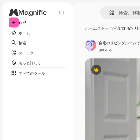
作成
ホーム
/
ストック
/
写真
/
自宅のリ
ホーム
検索
自宅のリビングルームで
gorynvd
ストック
もっと詳しく
Premium
すべてのツール