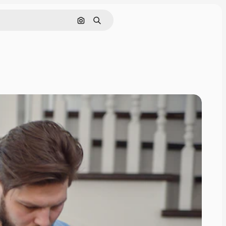
画像で検索
検索