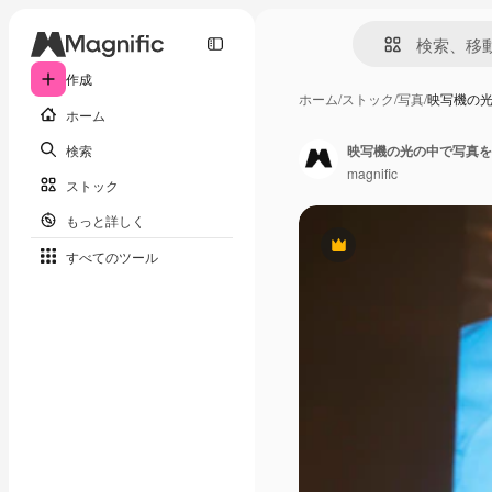
作成
ホーム
/
ストック
/
写真
/
映写機の
ホーム
検索
映写機の光の中で写真を
magnific
ストック
もっと詳しく
Premium
すべてのツール