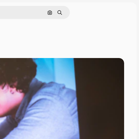
画像で検索
検索