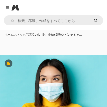
Magnific
Close menu
画像で
ホーム
/
ストック
/
写真
/
Covid-19、社会的距離とパンデミッ…
Premium