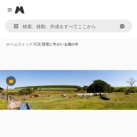
Magnific
Close menu
画像で
ホーム
/
ストック
/
写真
/
背景に牛がいる畑の牛
Premium