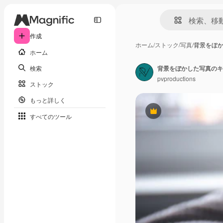
作成
ホーム
/
ストック
/
写真
/
背景をぼ
ホーム
検索
背景をぼかした写真のキ
pvproductions
ストック
もっと詳しく
Premium
すべてのツール