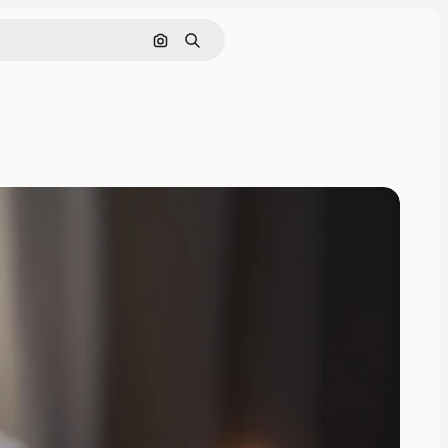
画像で検索
検索