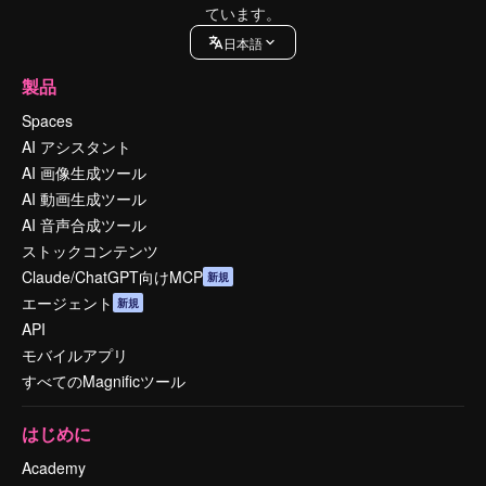
ています。
日本語
製品
Spaces
AI アシスタント
AI 画像生成ツール
AI 動画生成ツール
AI 音声合成ツール
ストックコンテンツ
Claude/ChatGPT向けMCP
新規
エージェント
新規
API
モバイルアプリ
すべてのMagnificツール
はじめに
Academy