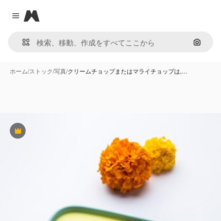
Magnific
Close menu
画像で
ホーム
/
ストック
/
写真
/
クリームチョップまたはマライチョップは,…
Premium