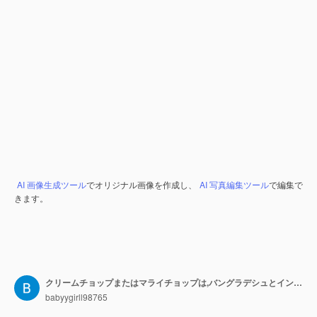
AI 画像生成ツール
でオリジナル画像を作成し、
AI 写真編集ツール
で編集で
きます。
クリームチョップまたはマライチョップは,バングラデシュとインドで人気があります.
babyygirll98765