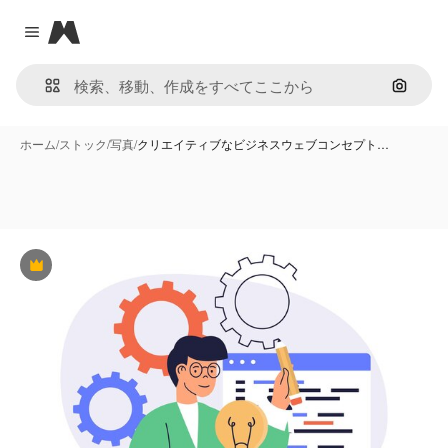
Magnific
Close menu
画像で
ホーム
/
ストック
/
写真
/
クリエイティブなビジネスウェブコンセプト…
Premium