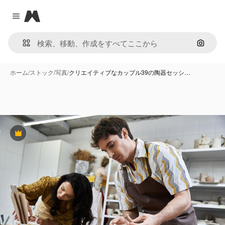
Magnific
Close menu
画像で
ホーム
/
ストック
/
写真
/
クリエイティブなカップル39の陶器セッシ…
Premium