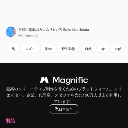
自然生息地のカンムリヒバリGaleridacristata
wildlifeworld
鳥
スズメ
動物
野生動物
自然
緑
自然の
最高のクリエイティブ制作を導くためのプラットフォーム。クリ
エイター、企業、代理店、スタジオを含む100万人以上が利用し
ています。
日本語
製品