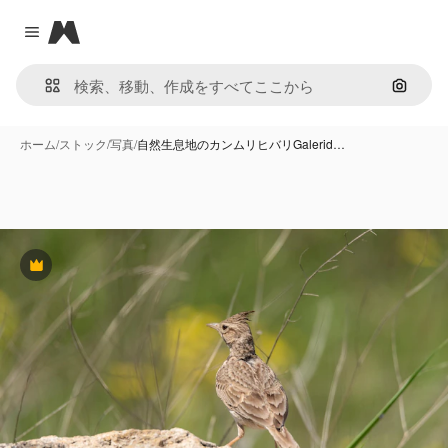
Magnific
Close menu
画像で
ホーム
/
ストック
/
写真
/
自然生息地のカンムリヒバリGalerid…
Premium