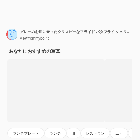
グレーのお皿に乗ったクリスピーなフライド バタフライ シュリンプ
viewfrommypoint
あなたにおすすめの写真
ランチプレート
ランチ
皿
レストラン
エビ
シ