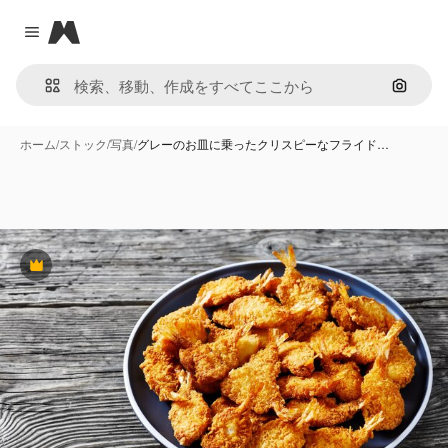
Magnific
Close menu
画像で
ホーム
/
ストック
/
写真
/
グレーのお皿に乗ったクリスピーなフライド…
Premium