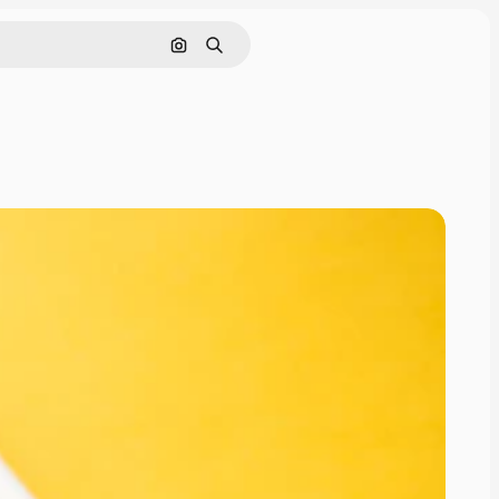
画像で検索
検索