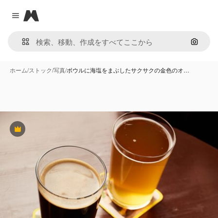
Magnific
Close menu
画像で
ホーム
/
ストック
/
写真
/
ボウルに海塩をまぶしたサクサクの金色のオ…
Premium