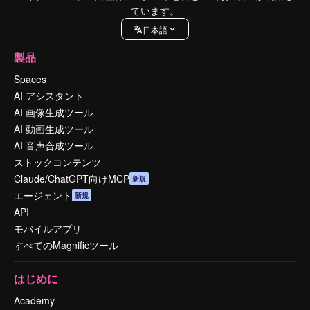
ています。
日本語
製品
Spaces
AI アシスタント
AI 画像生成ツール
AI 動画生成ツール
AI 音声合成ツール
ストックコンテンツ
Claude/ChatGPT向けMCP
新規
エージェント
新規
API
モバイルアプリ
すべてのMagnificツール
はじめに
Academy