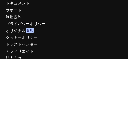
ドキュメント
サポート
利用規約
プライバシーポリシー
オリジナル
新規
クッキーポリシー
トラストセンター
アフィリエイト
法人向け
運営
料金
会社概要
Reviews
採用情報
検索トレンド
ブログ
イベント