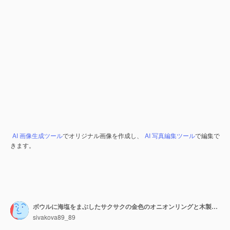
AI 画像生成ツール
でオリジナル画像を作成し、
AI 写真編集ツール
で編集で
きます。
ボウルに海塩をまぶしたサクサクの金色のオニオンリングと木製のテーブルにビールグラス
sivakova89_89