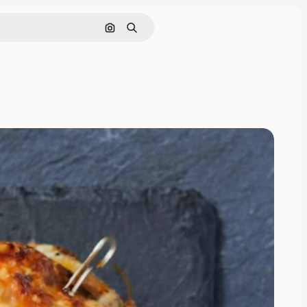
画像で検索
検索