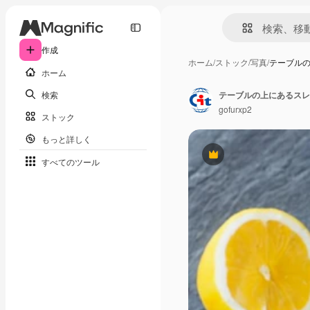
作成
ホーム
/
ストック
/
写真
/
テーブル
ホーム
検索
gofurxp2
ストック
もっと詳しく
Premium
すべてのツール