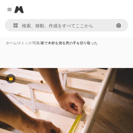
Magnific
Close menu
画像で
ホーム
/
ストック
/
写真
/
家で木材を測る男の手を切り取った
Premium