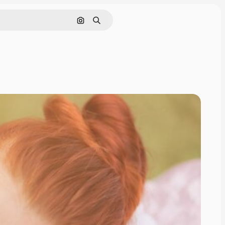
画像で検索
検索