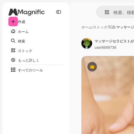
作成
ホーム
/
ストック
/
写真
/
マッサー
ホーム
検索
マッサージセラピストが
user6699736
ストック
もっと詳しく
Premium
すべてのツール