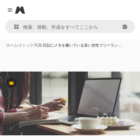
Magnific
Close menu
画像で
ホーム
/
ストック
/
写真
/
日記にメモを書いている若い女性フリーラン…
Premium